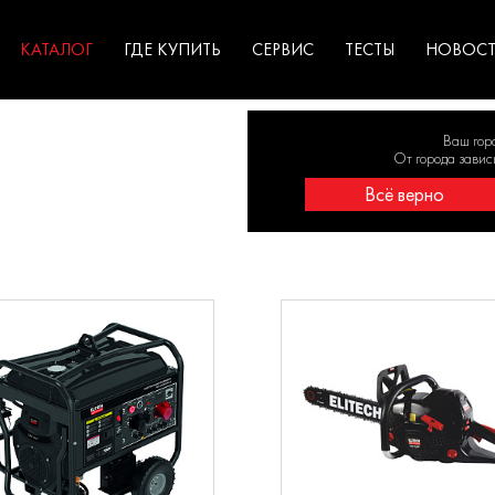
ГАРАНТИЯ
оборудование для
экстремальных условиях
для к
у
профессионалов
резул
садов
КАТАЛОГ
ГДЕ КУПИТЬ
СЕРВИС
ТЕСТЫ
НОВОС
Пилы цепные
Газонокосилки и уход 
Ваш гор
газоном
От города завис
Триммеры
Измельчители веток и
Всё верно
дровоколы
Воздуходувки
Ножницы для травы и ух
за изгородью
Оборудование для пол
Ручной садовый
инструмент
Генераторы
Мойки высокого давлен
Сварочные аппараты
Насосы
Компрессоры
Опрыскиватели
Пусковые и зарядные
Мотопомпы
устройства
Культиваторы и мотобл