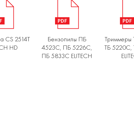
а CS 2514T
Бензопилы ПБ
Триммеры 
ECH HD
4523C, ПБ 5226C,
ТБ 5220С,
ПБ 5833C ELITECH
ELIT