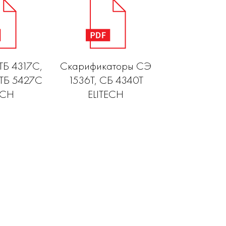
ТБ 4317С,
Скарификаторы СЭ
 ТБ 5427С
1536Т, СБ 4340Т
ECH
ELITECH