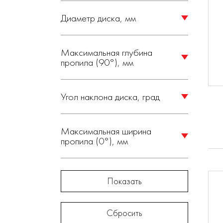
Диаметр диска, мм
255 (
2
)
70 (
1
)
Максимальная глубина
пропила (90°), мм
70 (35 - верхний стол) (
1
)
0-45 (
1
)
Угол наклона диска, град
0/45 (
1
)
Максимальная ширина
пропила (0°), мм
150 (
2
)
Показать
Сбросить