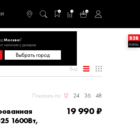
омфортного и
ьтативного
0
0
0
одства
ТИ
од
Москва
?
ит наличие у дилеров
Выбрать город
Вид:
Показать по
12
24
36
48
19 990 ₽
рованная
25 1600Вт,