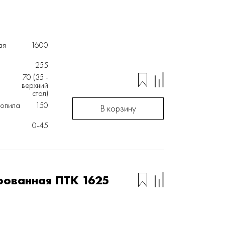
ая
1600
255
70 (35 -
верхний
стол)
ропила
150
В корзину
0-45
рованная ПТК 1625