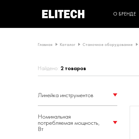
категорий компании
инструментов для
использования в быт
О БРЕНДЕ
Главная
Каталог
Станочное оборудование
Найдено:
2
товаров
Линейка инструментов
ELITECH (
2
)
Номинальная
потребляемая мощность,
Вт
1600 (
2
)