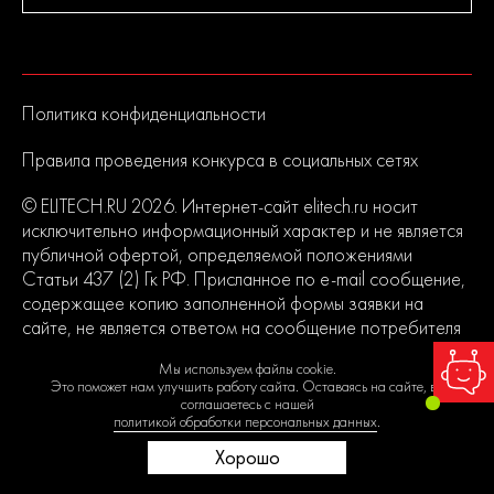
Политика конфиденциальности
Правила проведения конкурса в социальных сетях
© ELITECH.RU 2026. Интернет-сайт elitech.ru носит
исключительно информационный характер и не является
публичной офертой, определяемой положениями
Статьи 437 (2) Гк РФ. Присланное по e-mail сообщение,
содержащее копию заполненной формы заявки на
сайте, не является ответом на сообщение потребителя
или подтверждением заказа со стороны владельцев
Мы используем файлы cookie.
сайта.
Это поможет нам улучшить работу сайта. Оставаясь на сайте, вы
соглашаетесь с нашей
политикой обработки персональных данных
.
Хорошо
0
0
0