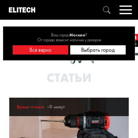
Главная
Статьи
Ваш город
Москва
?
От города зависит наличие у дилеров
Всё верно
Выбрать город
СТАТЬИ
Время чтения
~9 минут