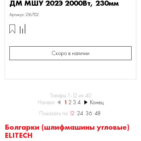
ДМ МШУ 202Э 2000Вт, 230мм
Артикул: 216702
Скоро в наличии
Товары 1-12 из 40
Начало
1
2
3
4
Конец
Показать по
12
24
36
48
Болгарки (шлифмашины угловые)
ELITECH