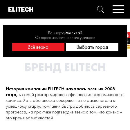
Главная
О бренде
Ваш город
Москва
?
От города зависит наличие у дилеров
Всё верно
Выбрать город
БРЕНД ELITECH
История компании ELITECH началась осенью 2008
года,
в самый разгар мирового финансово-экономического
кризиса. Хотя обстановка совершенно не располагала к
успешному старту, компания быстро добилась серьезного
прогресса, на практике подтвердив тезис о том, что кризис –
это время возможностей.