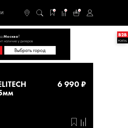
омфортного и
ьтативного
0
0
0
одства
ТИ
од
Москва
?
 мм
ит наличие у дилеров
Выбрать город
LITECH
6 990 ₽
25мм