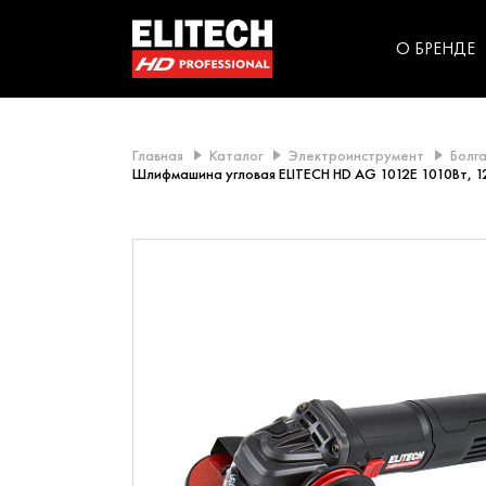
категорий компании
инструментов для
использования в быт
О БРЕНДЕ
Главная
Каталог
Электроинструмент
Болг
Шлифмашина угловая ELITECH HD AG 1012E 1010Вт, 