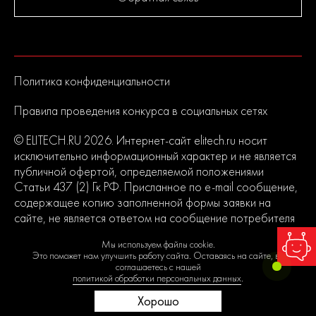
Политика конфиденциальности
Правила проведения конкурса в социальных сетях
© ELITECH.RU 2026. Интернет-сайт elitech.ru носит
исключительно информационный характер и не является
публичной офертой, определяемой положениями
Статьи 437 (2) Гк РФ. Присланное по e-mail сообщение,
содержащее копию заполненной формы заявки на
сайте, не является ответом на сообщение потребителя
или подтверждением заказа со стороны владельцев
Мы используем файлы cookie.
сайта.
Это поможет нам улучшить работу сайта. Оставаясь на сайте, вы
соглашаетесь с нашей
политикой обработки персональных данных
.
Хорошо
0
0
0