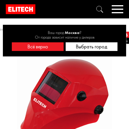
ов
Сварочные шлемы, щитки, очки
Маска сварочная МС 600Д
Ваш город
Москва
?
От города зависит наличие у дилеров
Всё верно
Выбрать город