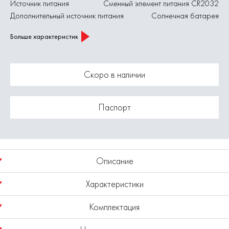
Источник питания
Сменный элемент питания CR2032
Дополнительный источник питания
Солнечная батарея
Больше характеристик
Скоро в наличии
Паспорт
Описание
Характеристики
Сварочная маска (щиток) с автоматическим светофильтром,
обеспечивающим затемнение от 4 до 13 DIN, с плавной
Комплектация
регулировкой, предназначена для защиты органов зрения и
Уровень затемнения в темном состоянии, DIN
9-13
лица оператора от ультрафиолетового и инфракрасного