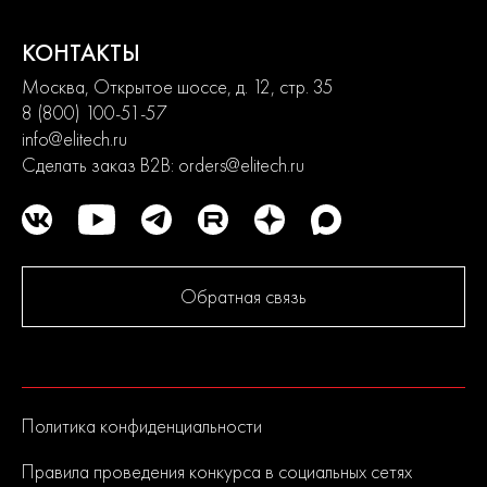
европейского качества. Политика компании в области
контроля качества является одной их приоритетных.
КОНТАКТЫ
Москва, Открытое шоссе, д. 12, стр. 35
До серийного производства продукция проходит
многократное тестирование. Каждая линейка продукции
8 (800) 100-51-57
состоит из сбалансированного ассортимента, способного
info@elitech.ru
удовлетворить потребности от начинающих пользователей до
Сделать заказ B2B:
orders@elitech.ru
продвинутых. Продуманная конструкция узлов обеспечивает
долгий срок службы изделий и легкость их обслуживания.
Современный дизайн и превосходная эргономика
превращают любой рабочий процесс в удовольствие.
Обратная связь
2
года
гарантии
Политика конфиденциальности
Правила проведения конкурса в социальных сетях