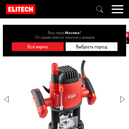
Фрезеры вертикальные
Фрезер ELITECH Ф 1800Э 1800Вт, 12мм
Ваш город
Москва
?
От города зависит наличие у дилеров
Всё верно
Выбрать город