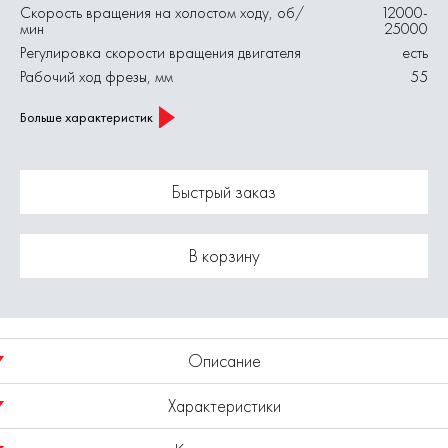
Скорость вращения на холостом ходу, об/
12000-
мин
25000
Регулировка скорости вращения двигателя
есть
Рабочий ход фрезы, мм
55
Больше характеристик
Быстрый заказ
В корзину
Описание
Характеристики
Фрезер Ф 1800Э (E2212.005.00) с электродвигателем
мощностью 1800 Вт и электронной регулировкой скорости