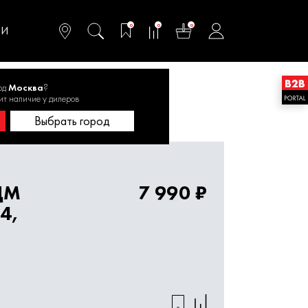
омфортного и
ьтативного
0
0
0
одства
ТИ
од
Москва
?
ит наличие у дилеров
Выбрать город
ДМ
7 990 ₽
4,