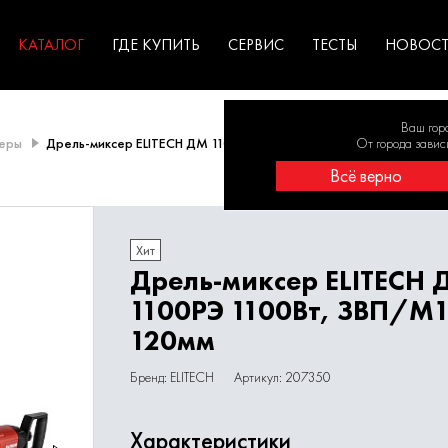
ГАРАНТИЯ
оборудование для
экстремальных условиях
для к
у
профессионалов
резул
садов
КАТАЛОГ
ГДЕ КУПИТЬ
СЕРВИС
ТЕСТЫ
НОВОС
Ваш гор
еры
Дрель-миксер ELITECH ДМ 1100РЭ 1100Вт, ЗВП/М14, 120мм
От города завис
Всё верно
Хит
Дрель-миксер ELITECH 
1100РЭ 1100Вт, ЗВП/М1
120мм
Бренд: ELITECH
Артикул: 207350
Характеристики