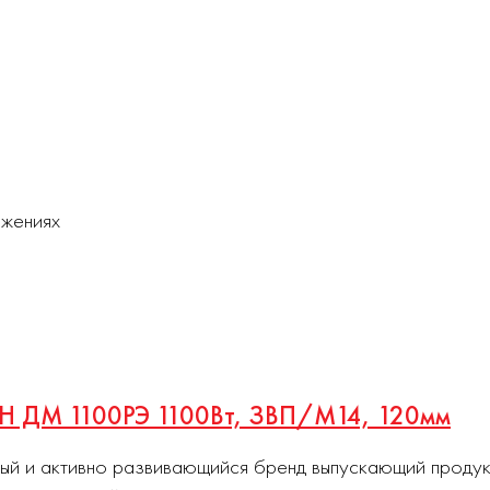
ожениях
ECH ДМ 1100РЭ 1100Вт, ЗВП/М14, 120мм
ный и активно развивающийся бренд выпускающий проду