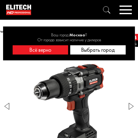
умуляторная ударная ELITECH HD CD 20BL2 20В, 130Нм, без АКБ и ЗУ
Ваш город
Москва
?
От города зависит наличие у дилеров
Всё верно
Выбрать город