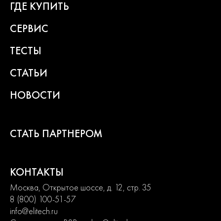
ГДЕ КУПИТЬ
Светодиодная подсветка рабочей зоны
Сверление с ударом
СЕРВИС
Макс. диаметр сверления (дерево) 40 мм
ТЕСТЫ
Макс. диаметр сверления (сталь) 13 мм
СТАТЬИ
Макс. диаметр сверления (камень) 13 мм
НОВОСТИ
BL-мотор обладает высоким ресурсом и обеспечивает более
СТАТЬ ПАРТНЕРОМ
высокую производительность.
Металлический патрон с центровочным кольцом.
КОНТАКТЫ
Anti-kickback
Москва, Открытое шоссе, д. 12, стр. 35
8 (800) 100-51-57
info@elitech.ru
Где купить Дрель аккумуляторная ударная ELITECH