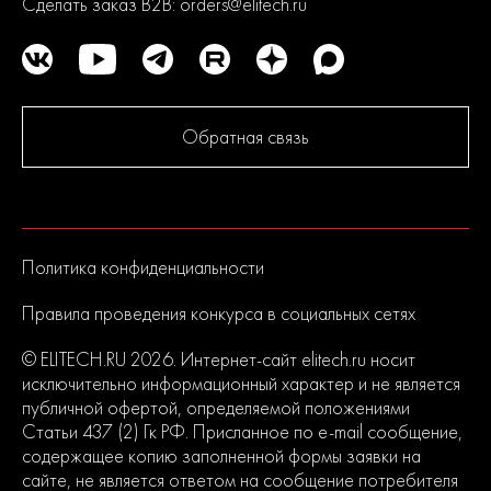
HD CD 20BL2 20В, 130Нм, без АКБ и ЗУ
Сделать заказ B2B:
orders@elitech.ru
ELITECH известен в России как динамичный и активно
развивающийся бренд выпускающий продукцию
европейского качества. Политика компании в области
контроля качества является одной их приоритетных.
Обратная связь
До серийного производства продукция проходит
многократное тестирование. Каждая линейка продукции
состоит из сбалансированного ассортимента, способного
удовлетворить потребности от начинающих пользователей до
продвинутых. Продуманная конструкция узлов обеспечивает
Политика конфиденциальности
долгий срок службы изделий и легкость их обслуживания.
Современный дизайн и превосходная эргономика
Правила проведения конкурса в социальных сетях
превращают любой рабочий процесс в удовольствие.
© ELITECH.RU 2026. Интернет-сайт elitech.ru носит
2
исключительно информационный характер и не является
года
публичной офертой, определяемой положениями
гарантии
Статьи 437 (2) Гк РФ. Присланное по e-mail сообщение,
содержащее копию заполненной формы заявки на
сайте, не является ответом на сообщение потребителя